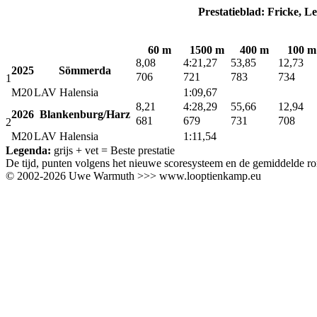
Prestatieblad: Fricke, Le
60 m
1500 m
400 m
100 m
8,08
4:21,27
53,85
12,73
2025
Sömmerda
706
721
783
734
1
M20
LAV Halensia
1:09,67
8,21
4:28,29
55,66
12,94
2026
Blankenburg/Harz
681
679
731
708
2
M20
LAV Halensia
1:11,54
Legenda:
grijs + vet
= Beste prestatie
De tijd, punten volgens het nieuwe scoresysteem en de gemiddelde ro
© 2002-2026 Uwe Warmuth >>> www.looptienkamp.eu