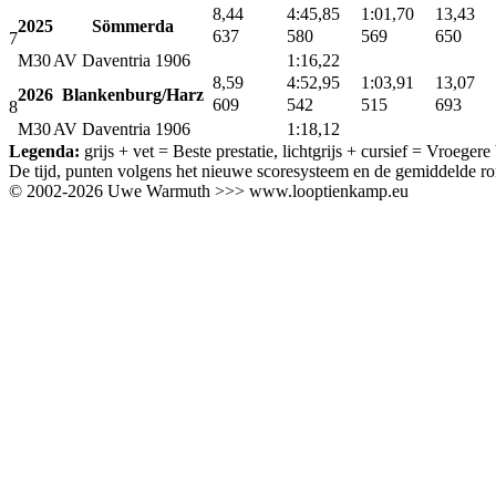
8,44
4:45,85
1:01,70
13,43
2025
Sömmerda
637
580
569
650
7
M30
AV Daventria 1906
1:16,22
8,59
4:52,95
1:03,91
13,07
2026
Blankenburg/Harz
609
542
515
693
8
M30
AV Daventria 1906
1:18,12
Legenda:
grijs + vet
= Beste prestatie,
lichtgrijs + cursief
= Vroegere b
De tijd, punten volgens het nieuwe scoresysteem en de gemiddelde ro
© 2002-2026 Uwe Warmuth >>> www.looptienkamp.eu