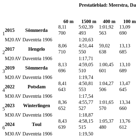
Prestatieblad: Meerstra, D
60 m
1500 m
400 m
100 m
8,11
5:02,39
1:01,92
13,09
2015
Sömmerda
700
493
563
690
1
M20
AV Daventria 1906
1:20,63
8,06
4:51,44
59,02
13,13
2017
Hengelo
710
550
638
685
2
M20
AV Daventria 1906
1:17,71
8,13
4:59,05
1:00,45
13,10
2019
Sömmerda
696
510
601
689
3
M20
AV Daventria 1906
1:19,74
8,41
4:50,81
1:04,27
13,47
2022
Potsdam
643
553
506
645
4
M30
AV Daventria 1906
1:17,54
8,36
4:55,77
1:01,65
13,34
2023
Winterlingen
652
527
570
660
5
M30
AV Daventria 1906
1:18,87
8,43
4:58,15
1:05,37
13,76
2024
Toul
639
515
480
612
6
M30
AV Daventria 1906
1:19,50