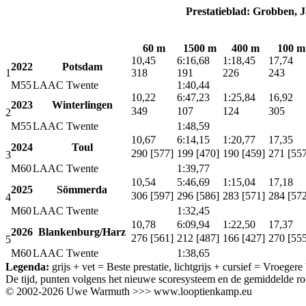
Prestatieblad: Grobben, 
60 m
1500 m
400 m
100 m
10,45
6:16,68
1:18,45
17,74
2022
Potsdam
1
318
191
226
243
M55
LAAC Twente
1:40,44
10,22
6:47,23
1:25,84
16,92
2023
Winterlingen
349
107
124
305
2
M55
LAAC Twente
1:48,59
10,67
6:14,15
1:20,77
17,35
2024
Toul
290 [577]
199 [470]
190 [459]
271 [55
3
M60
LAAC Twente
1:39,77
10,54
5:46,69
1:15,04
17,18
2025
Sömmerda
306 [597]
296 [586]
283 [571]
284 [57
4
M60
LAAC Twente
1:32,45
10,78
6:09,94
1:22,50
17,37
2026
Blankenburg/Harz
276 [561]
212 [487]
166 [427]
270 [55
5
M60
LAAC Twente
1:38,65
Legenda:
grijs + vet
= Beste prestatie,
lichtgrijs + cursief
= Vroegere b
De tijd, punten volgens het nieuwe scoresysteem en de gemiddelde ro
© 2002-2026 Uwe Warmuth >>> www.looptienkamp.eu