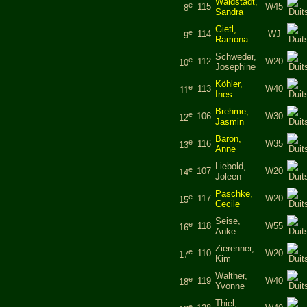
Waldstädt,
e
115
W45
8
Sandra
Gietl,
e
114
WJ
9
Ramona
Schweder,
e
112
W20
10
Josephine
Köhler,
e
113
W40
11
Ines
Brehme,
e
106
W30
12
Jasmin
Baron,
e
116
W35
13
Anne
Liebold,
e
107
W20
14
Joleen
Paschke,
e
117
W20
15
Cecile
Seise,
e
118
W55
16
Anke
Zierenner,
e
110
W20
17
Kim
Walther,
e
119
W40
18
Yvonne
Thiel,
e