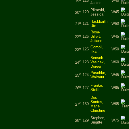
128
W40
19
Janine
Pikarski,
e
120
W45
20
Jessica
Hackbarth,
e
121
W60
21
Ute
Rosa-
e
126
Billert,
W45
22
Juliane
Gomoll,
e
125
W50
23
Ilka
Bensch-
e
123
Vasicek,
W60
24
Doreen
Paschke,
e
124
W45
25
Waltraut
Franke,
e
127
W65
26
Steffi
Dos
Santos,
e
130
W65
27
Marie
Christine
Stephan,
e
129
W75
28
Brigitte