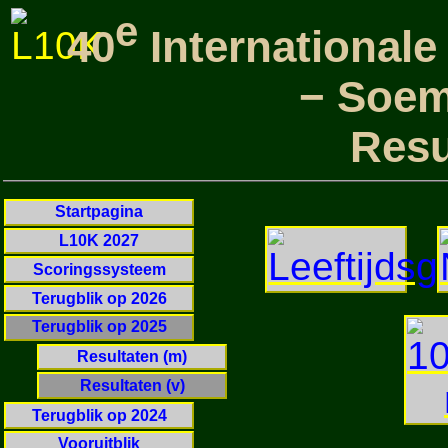
e
40
International
− Soe
Resu
Startpagina
L10K 2027
Scoringssysteem
Terugblik op 2026
Terugblik op 2025
Resultaten (m)
Resultaten (v)
Terugblik op 2024
Vooruitblik