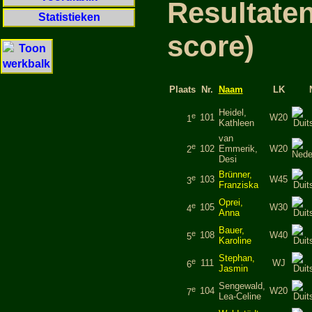
Resultate
Statistieken
score)
Plaats
Nr.
Naam
LK
Heidel,
e
101
W20
1
Kathleen
van
e
102
Emmerik,
W20
2
Desi
Brünner,
e
103
W45
3
Franziska
Oprei,
e
105
W30
4
Anna
Bauer,
e
108
W40
5
Karoline
Stephan,
e
111
WJ
6
Jasmin
Sengewald,
e
104
W20
7
Lea-Celine