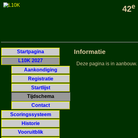
e
42
Informatie
Startpagina
L10K 2027
Deze pagina is in aanbouw.
Aankondiging
Registratie
Startlijst
Tijdschema
Contact
Scoringssysteem
Historie
Vooruitblik